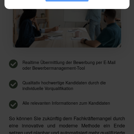
Realtime Übermittlung der Bewerbung per E-Mail
oder Bewerbermanagement-Tool
Qualitativ hochwertige Kandidaten durch die
individuelle Vorqualifikation
Alle relevanten Informationen zum Kandidaten
So können Sie zukünftig dem Fachkräftemangel durch
eine innovative und moderne Methode ein Ende
setzen und planbar und automatisiert mehr qualifizierte