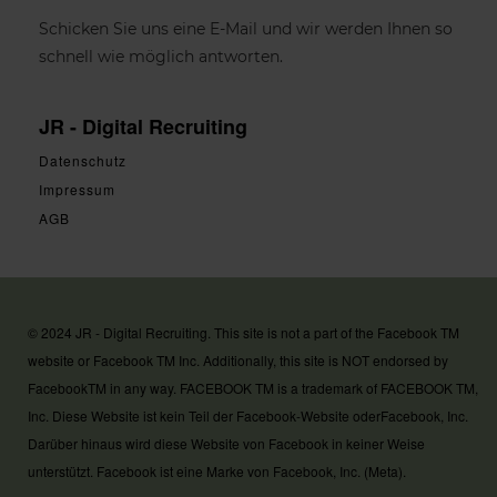
Schicken Sie uns eine E-Mail und wir werden Ihnen so
schnell wie möglich antworten.
JR - Digital Recruiting
Datenschutz
Impressum
AGB
© 2024 JR - Digital Recruiting. This site is not a part of the Facebook TM
website or Facebook TM Inc. Additionally, this site is NOT endorsed by
FacebookTM in any way. FACEBOOK TM is a trademark of FACEBOOK TM,
Inc. Diese Website ist kein Teil der Facebook-Website oderFacebook, Inc.
Darüber hinaus wird diese Website von Facebook in keiner Weise
unterstützt. Facebook ist eine Marke von Facebook, Inc. (Meta).